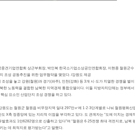
한국중견기업연합회 상근부회장, 박인복 한국소기업소상공인연합회장, 이현종 철원군수
 조성 공동추진을 위한 업무협약을 맺었다. /강원도 제공
성을 놓고 강원(철원)과 경기(파주), 인천(강화) 등 3개 시·도가 치열한 경쟁을 벌이
, 북한 노동력을 결합한 남북한 지역경제 통합모델이다. 이들 지방자치단체는 정부에서
핵심 요소인 산업단지 조성 경쟁을 하고 있다.
 강원도는 철원군 철원읍 비무장지역 일대 297만㎡에 1·2·3단계별로 나눠 철원평화산
도 X축 정중앙에 있는 지리적 이점을 부각하고 있다. 도 관계자는 “도에 미치는 경제
발효과도 1만6282명으로 산출하고 있다”며 “철원은 6·25전쟁 최대 격전지로, 남북 
키는 데 최적지로 평가받는다”고 말했다.