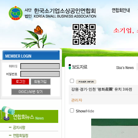
강원·경기·인천 '평화産團' 유치 3파전
관리자
Show
/Hide