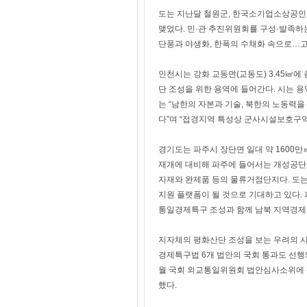
도는 지난달 철원군, 한국소기업소상공인
맺었다. 민·관 추진위원회를 구성·발족하
단풍과 야생화, 한폭의 수채화 속으로…고
인천시는 강화 교동면(교동도) 3.45㎢에
단 조성을 위한 용역에 들어간다. 시는 용
는 “남한의 자본과 기술, 북한의 노동력
다”며 “접경지역 특성상 군사시설보호구역
경기도는 파주시 장단면 일대 약 1600
재개에 대비해 파주에 들어서는 개성공단
자재와 완제품 등의 물류거점단지다. 도는
지원 플랫폼이 될 것으로 기대하고 있다.
통일경제특구 조성과 함께 남북 지역경제 
지자체의 평화산단 조성을 보는 우려의 시
경제특구법 6개 법안의 국회 통과도 선행돼
월 국회 외교통일위원회 법안심사소위에 상
했다.